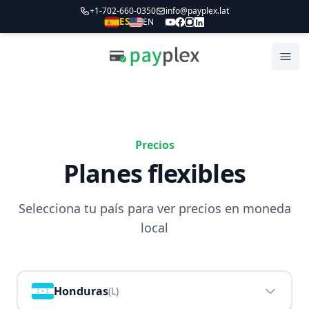
+1-702-660-0350
info@payplex.lat
ES
EN
Payplex
Abri
Precios
Planes flexibles
Selecciona tu país para ver precios en moneda
local
Honduras
(
L
)