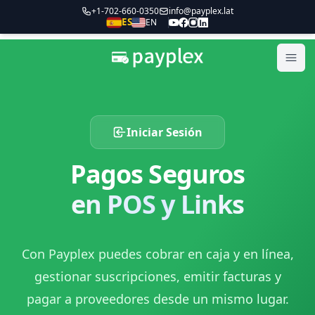
+1-702-660-0350
info@payplex.lat
ES
EN
Payplex
Abri
Iniciar Sesión
Pagos Seguros
en POS y Links
Con Payplex puedes cobrar en caja y en línea,
gestionar suscripciones, emitir facturas y
pagar a proveedores desde un mismo lugar.