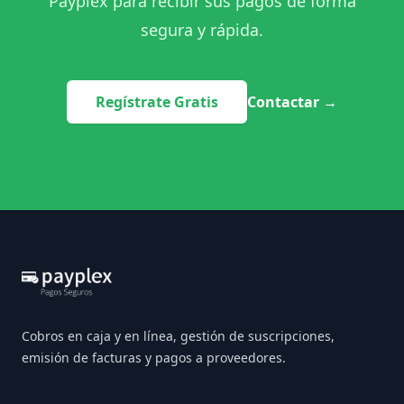
Payplex para recibir sus pagos de forma
segura y rápida.
Regístrate Gratis
Contactar
→
Footer
Cobros en caja y en línea, gestión de suscripciones,
emisión de facturas y pagos a proveedores.