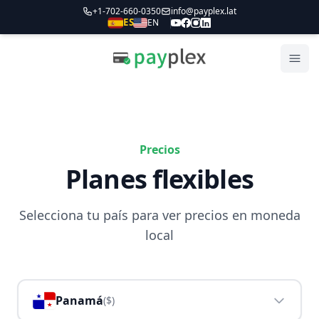
+1-702-660-0350
info@payplex.lat
ES
EN
Payplex
Abri
Precios
Planes flexibles
Selecciona tu país para ver precios en moneda
local
Panamá
(
$
)